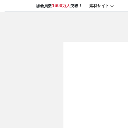
1600
素材サイト
総会員数
万人
突破！