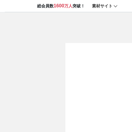
1600
素材サイト
総会員数
万人
突破！