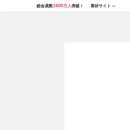
1600
素材サイト
総会員数
万人
突破！