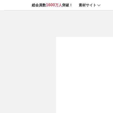
1600
素材サイト
総会員数
万人
突破！