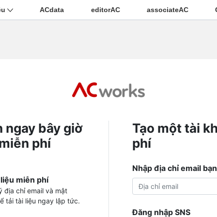
ệu
ACdata
editorAC
associateAC
n ngay bây giờ
Tạo một tài k
 miễn phí
phí
Nhập địa chỉ email bạ
 liệu miễn phí
 địa chỉ email và mật
 tải tài liệu ngay lập tức.
Đăng nhập SNS