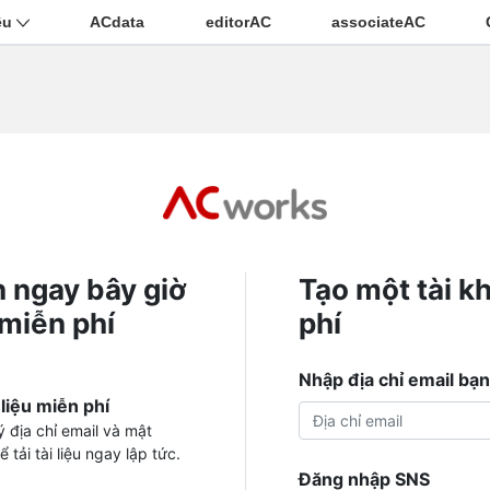
ệu
ACdata
editorAC
associateAC
n ngay bây giờ
Tạo một tài k
 miễn phí
phí
Nhập địa chỉ email bạ
 liệu miễn phí
 địa chỉ email và mật
 tải tài liệu ngay lập tức.
Đăng nhập SNS