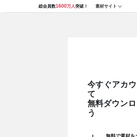
1600
素材サイト
総会員数
万人
突破！
今すぐアカウ
て
無料ダウンロ
う
無料で素材を