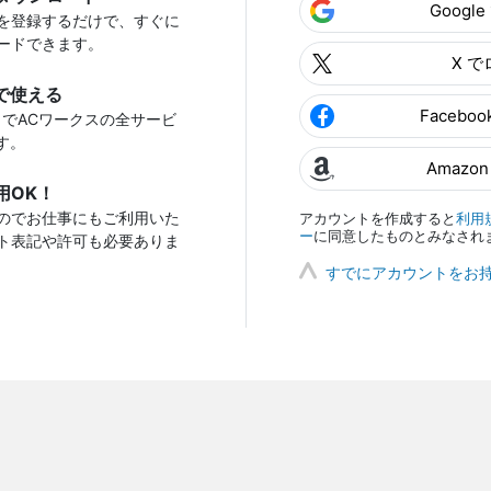
Googl
を登録するだけで、すぐに
ードできます。
X 
で使える
Facebo
トでACワークスの全サービ
す。
Amazo
用OK！
のでお仕事にもご利用いた
アカウントを作成すると
利用
ー
に同意したものとみなされ
ト表記や許可も必要ありま
すでにアカウントをお