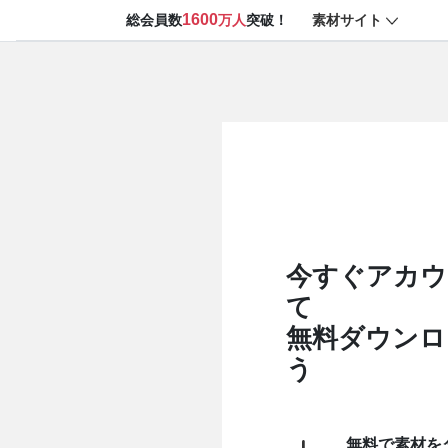
1600
素材サイト
総会員数
万人
突破！
今すぐアカウ
て
無料ダウンロ
う
無料で素材を