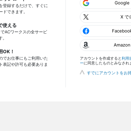
Googl
を登録するだけで、すぐに
ードできます。
X 
で使える
Facebo
トでACワークスの全サービ
す。
Amazo
用OK！
のでお仕事にもご利用いた
アカウントを作成すると
利用
ー
に同意したものとみなされ
ト表記や許可も必要ありま
すでにアカウントをお