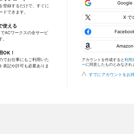
Googl
を登録するだけで、すぐに
ードできます。
X 
で使える
Facebo
トでACワークスの全サービ
す。
Amazo
用OK！
のでお仕事にもご利用いた
アカウントを作成すると
利用
ー
に同意したものとみなされ
ト表記や許可も必要ありま
すでにアカウントをお