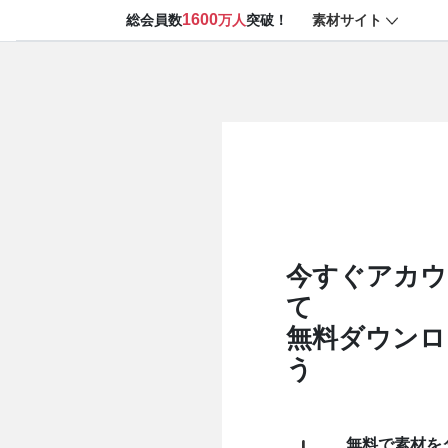
1600
素材サイト
総会員数
万人
突破！
今すぐアカウ
て
無料ダウンロ
う
無料で素材を