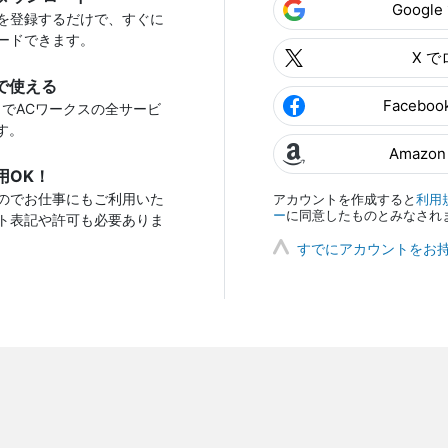
Googl
を登録するだけで、すぐに
ードできます。
X 
で使える
Facebo
トでACワークスの全サービ
す。
Amazo
用OK！
のでお仕事にもご利用いた
アカウントを作成すると
利用
ー
に同意したものとみなされ
ト表記や許可も必要ありま
すでにアカウントをお