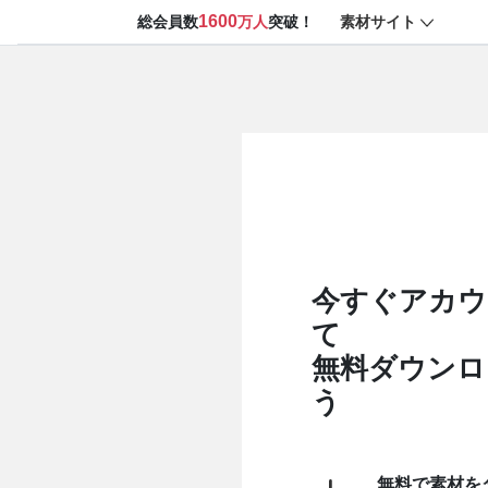
1600
素材サイト
総会員数
万人
突破！
今すぐアカウ
て
無料ダウンロ
う
無料で素材を