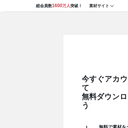
1600
素材サイト
総会員数
万人
突破！
今すぐアカウ
て
無料ダウンロ
う
無料で素材を