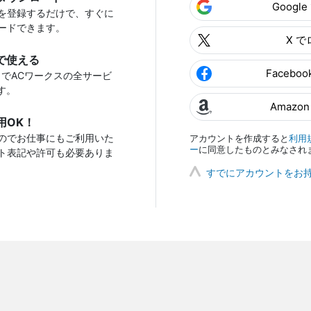
Googl
を登録するだけで、すぐに
ードできます。
X 
で使える
Facebo
トでACワークスの全サービ
す。
Amazo
用OK！
のでお仕事にもご利用いた
アカウントを作成すると
利用
ー
に同意したものとみなされ
ト表記や許可も必要ありま
すでにアカウントをお