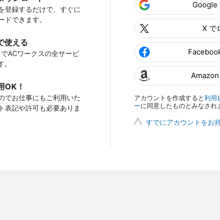
Googl
を登録するだけで、すぐに
ードできます。
X 
で使える
Facebo
トでACワークスの全サービ
す。
Amazo
用OK！
のでお仕事にもご利用いた
アカウントを作成すると
利用
ー
に同意したものとみなされ
ト表記や許可も必要ありま
すでにアカウントをお