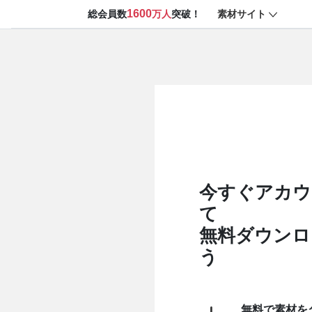
1600
素材サイト
総会員数
万人
突破！
今すぐアカウ
て
無料ダウンロ
う
無料で素材を