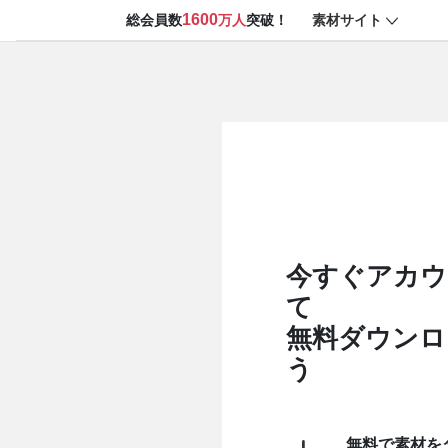
1600
素材サイト
総会員数
万人
突破！
今すぐアカウ
て
無料ダウンロ
う
無料で素材を