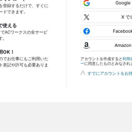
Googl
を登録するだけで、すぐに
ードできます。
X 
で使える
Facebo
トでACワークスの全サービ
す。
Amazo
用OK！
のでお仕事にもご利用いた
アカウントを作成すると
利用
ー
に同意したものとみなされ
ト表記や許可も必要ありま
すでにアカウントをお