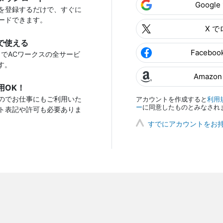
Googl
を登録するだけで、すぐに
ードできます。
X 
で使える
Facebo
トでACワークスの全サービ
す。
Amazo
用OK！
のでお仕事にもご利用いた
アカウントを作成すると
利用
ー
に同意したものとみなされ
ト表記や許可も必要ありま
すでにアカウントをお