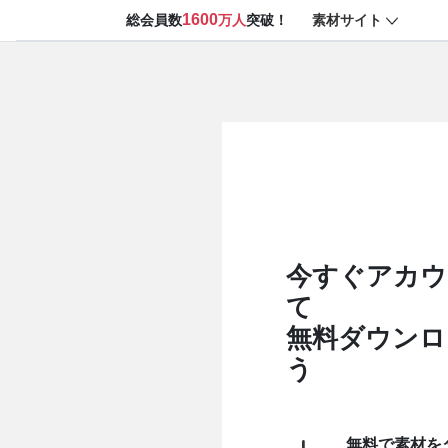
1600
素材サイト
総会員数
万人
突破！
今すぐアカウ
て
無料ダウンロ
う
無料で素材を