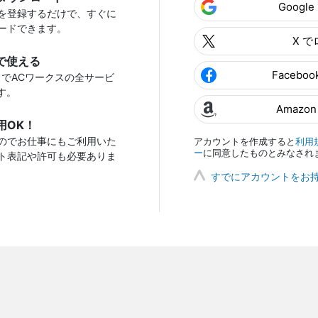
Googl
を登録するだけで、すぐに
ードできます。
X 
で使える
Facebo
トでACワークスの全サービ
す。
Amazo
用OK！
のでお仕事にもご利用いた
アカウントを作成すると
利用
ー
に同意したものとみなされ
ト表記や許可も必要ありま
すでにアカウントをお