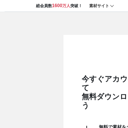
1600
素材サイト
総会員数
万人
突破！
今すぐアカウ
て
無料ダウンロ
う
無料で素材を