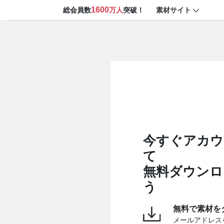
1600
素材サイト
総会員数
万人
突破！
今すぐアカウ
て
無料ダウンロ
う
無料で素材を
メールアドレス