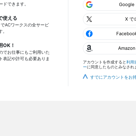
ードできます。
Googl
で使える
X 
トでACワークスの全サービ
す。
Facebo
用OK！
Amazo
のでお仕事にもご利用いた
ト表記や許可も必要ありま
アカウントを作成すると
利用
ー
に同意したものとみなされ
すでにアカウントをお