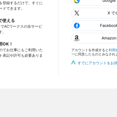
Googl
を登録するだけで、すぐに
ードできます。
X 
で使える
Facebo
トでACワークスの全サービ
す。
Amazo
用OK！
のでお仕事にもご利用いた
アカウントを作成すると
利用
ー
に同意したものとみなされ
ト表記や許可も必要ありま
すでにアカウントをお