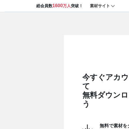
1600
素材サイト
総会員数
万人
突破！
今すぐアカウ
て
無料ダウンロ
う
無料で素材を