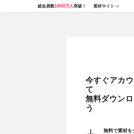
1600
素材サイト
総会員数
万人
突破！
今すぐアカウ
て
無料ダウンロ
う
無料で素材を