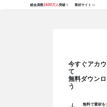
1600
素材サイト
総会員数
万人
突破！
今すぐアカウ
て
無料ダウンロ
う
無料で素材を