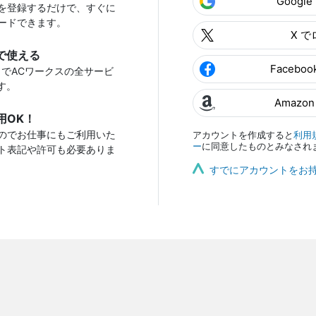
Googl
を登録するだけで、すぐに
ードできます。
X 
で使える
Facebo
トでACワークスの全サービ
す。
Amazo
用OK！
のでお仕事にもご利用いた
アカウントを作成すると
利用
ー
に同意したものとみなされ
ト表記や許可も必要ありま
すでにアカウントをお