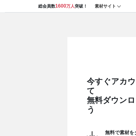
1600
素材サイト
総会員数
万人
突破！
今すぐアカウ
て
無料ダウンロ
う
無料で素材を