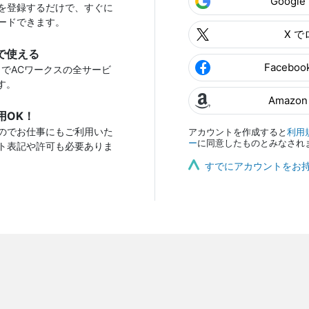
Googl
を登録するだけで、すぐに
ードできます。
X 
で使える
Facebo
トでACワークスの全サービ
す。
Amazo
用OK！
のでお仕事にもご利用いた
アカウントを作成すると
利用
ー
に同意したものとみなされ
ト表記や許可も必要ありま
すでにアカウントをお