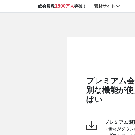
1600
素材サイト
総会員数
万人
突破！
プレミアム会
別な機能が使
ぱい
プレミアム限
・素材がダウン