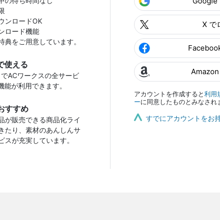
中の待ち時間なし
Googl
限
ウンロードOK
X 
ンロード機能
特典をご用意しています。
Facebo
で使える
Amazo
トでACワークスの全サービ
機能が利用できます。
アカウントを作成すると
利用
ー
に同意したものとみなされ
おすすめ
すでにアカウントをお
品が販売できる商品化ライ
きたり、素材のあんしんサ
ビスが充実しています。